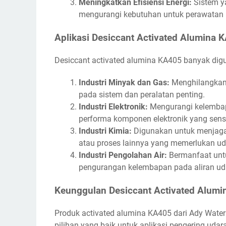
Meningkatkan Efisiensi Energi:
Sistem ya
mengurangi kebutuhan untuk perawatan b
Aplikasi Desiccant Activated Alumina 
Desiccant activated alumina KA405 banyak digu
Industri Minyak dan Gas:
Menghilangkan 
pada sistem dan peralatan penting.
Industri Elektronik:
Mengurangi kelembapa
performa komponen elektronik yang sensi
Industri Kimia:
Digunakan untuk menjaga
atau proses lainnya yang memerlukan uda
Industri Pengolahan Air:
Bermanfaat unt
pengurangan kelembapan pada aliran udara
Keunggulan Desiccant Activated Alumi
Produk activated alumina KA405 dari Ady Wate
pilihan yang baik untuk aplikasi pengering udara,