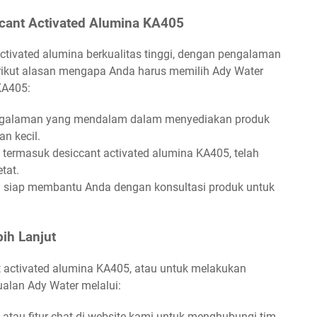
cant Activated Alumina KA405
ctivated alumina berkualitas tinggi, dengan pengalaman
erikut alasan mengapa Anda harus memilih Ady Water
KA405:
ngalaman yang mendalam dalam menyediakan produk
an kecil.
termasuk desiccant activated alumina KA405, telah
tat.
 siap membantu Anda dengan konsultasi produk untuk
ih Lanjut
nt activated alumina KA405, atau untuk melakukan
alan Ady Water melalui:
atau fitur chat di website kami untuk menghubungi tim