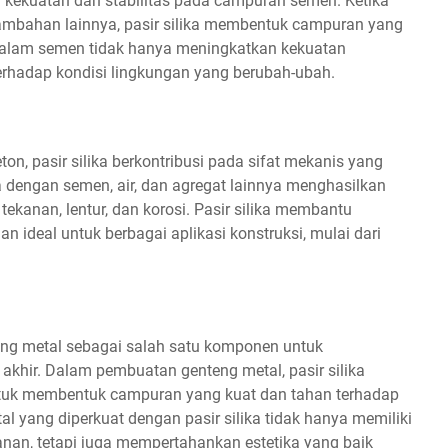
n kekuatan dan stabilitas pada campuran semen. Ketika
tambahan lainnya, pasir silika membentuk campuran yang
 dalam semen tidak hanya meningkatkan kekuatan
terhadap kondisi lingkungan yang berubah-ubah.
 pasir silika berkontribusi pada sifat mekanis yang
ka dengan semen, air, dan agregat lainnya menghasilkan
tekanan, lentur, dan korosi. Pasir silika membantu
n ideal untuk berbagai aplikasi konstruksi, mulai dari
teng metal sebagai salah satu komponen untuk
khir. Dalam pembuatan genteng metal, pasir silika
tuk membentuk campuran yang kuat dan tahan terhadap
al yang diperkuat dengan pasir silika tidak hanya memiliki
anan, tetapi juga mempertahankan estetika yang baik