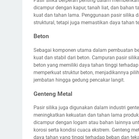
Pasir silika berperan penting dalam memberika
dicampur dengan kapur, tanah liat, dan bahan 
kuat dan tahan lama. Penggunaan pasir silika
struktural, tetapi juga memastikan daya tahan 
Beton
Sebagai komponen utama dalam pembuatan beton,
kuat dan stabil dari beton. Campuran pasir sili
beton yang memiliki daya tahan tinggi terhadap 
memperkuat struktur beton, menjadikannya piliha
jembatan hingga gedung pencakar langit.
Genteng Metal
Pasir silika juga digunakan dalam industri gen
meningkatkan kekuatan dan tahan lama produk a
dicampur dengan logam atau bahan lainnya un
korosi serta kondisi cuaca ekstrem. Genteng met
daya tahan yang tinggi terhadap beban dan tek