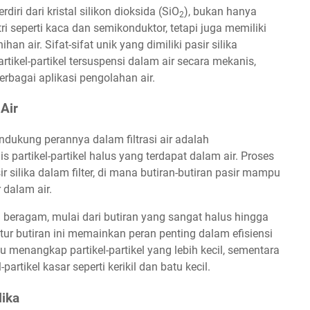
iri dari kristal silikon dioksida (SiO
), bukan hanya
2
i seperti kaca dan semikonduktor, tetapi juga memiliki
n air. Sifat-sifat unik yang dimiliki pasir silika
ikel-partikel tersuspensi dalam air secara mekanis,
erbagai aplikasi pengolahan air.
 Air
endukung perannya dalam filtrasi air adalah
artikel-partikel halus yang terdapat dalam air. Proses
sir silika dalam filter, di mana butiran-butiran pasir mampu
 dalam air.
ng beragam, mulai dari butiran yang sangat halus hingga
uktur butiran ini memainkan peran penting dalam efisiensi
pu menangkap partikel-partikel yang lebih kecil, sementara
artikel kasar seperti kerikil dan batu kecil.
lika