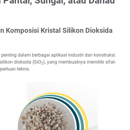
Pantai, Sungai, atau Danau
n Komposisi Kristal Silikon Dioksida
 penting dalam berbagai aplikasi industri dan konstruksi.
silikon dioksida (SiO
), yang membuatnya memiliki sifat-
2
perluan teknis.