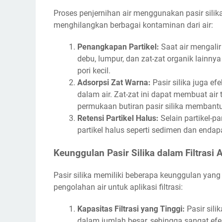
Proses penjernihan air menggunakan pasir sili
menghilangkan berbagai kontaminan dari air:
Penangkapan Partikel:
Saat air mengalir m
debu, lumpur, dan zat-zat organik lainnya
pori kecil.
Adsorpsi Zat Warna:
Pasir silika juga ef
dalam air. Zat-zat ini dapat membuat air 
permukaan butiran pasir silika membantu
Retensi Partikel Halus:
Selain partikel-pa
partikel halus seperti sedimen dan enda
Keunggulan Pasir Silika dalam Filtrasi A
Pasir silika memiliki beberapa keunggulan yan
pengolahan air untuk aplikasi filtrasi:
Kapasitas Filtrasi yang Tinggi:
Pasir sili
dalam jumlah besar, sehingga sangat efe