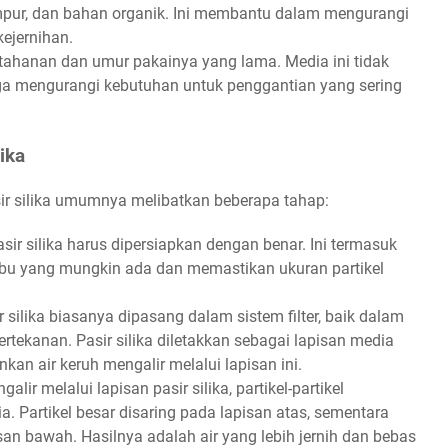
mpur, dan bahan organik. Ini membantu dalam mengurangi
ejernihan.
ketahanan dan umur pakainya yang lama. Media ini tidak
ga mengurangi kebutuhan untuk penggantian yang sering
ika
ir silika umumnya melibatkan beberapa tahap:
ir silika harus dipersiapkan dengan benar. Ini termasuk
ebu yang mungkin ada dan memastikan ukuran partikel
 silika biasanya dipasang dalam sistem filter, baik dalam
bertekanan. Pasir silika diletakkan sebagai lapisan media
kan air keruh mengalir melalui lapisan ini.
alir melalui lapisan pasir silika, partikel-partikel
. Partikel besar disaring pada lapisan atas, sementara
pisan bawah. Hasilnya adalah air yang lebih jernih dan bebas