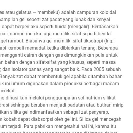
, es atau gelatus — membeku) adalah campuran koloidal
nampilan gel seperti zat padat yang lunak dan kenyal
u dapat berperilaku seperti fluida (mengalir). Berdasarkan
cair, namun mereka juga memiliki sifat seperti benda
gel rambut. Biasanya gel memiliki sifat tiksotropi (Ing.:
etapi kembali memadat ketika dibiarkan tenang. Beberapa
n mengganti cairan dengan gas dimungkinkan pula untuk
n bahan dengan sifat-sifat yang khusus, seperti massa
r, dan isolator panas yang sangat baik. Pada 2005 sebuah
. Banyak zat dapat membentuk gel apabila ditambah bahan
eknik ini umum digunakan dalam produksi berbagai macam
perekat.
ang dihasilkan melalui penggumpalan sol natrium silikat
idrasi sehingga berubah menjadi padatan atau butiran mirip
adikan silika gel ndimanfaatkan sebagai zat penyerap,
kobalt dapat diabsorpsi oleh gel ini. Silica gel mencegah
m terjadi. Para pabrikan mengetahui hal ini, karena itu