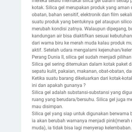
mereka selalu memakai silica gel dalam setia
kotak. Silica gel merupakan produk yang aman
obatan, bahan sensitif, elektronik dan film sek
suatu produk yang bentuknya gel ataupun silico
merubah kondisi zatnya. Walaupun dipegang, butir
kandungan air bisa diaktifkan sesuai kebutuhan
dari warna biru ke merah muda kalau produk mu
aktif. Setelah udara mengalami kejenuhan/kelem
Perang Dunia II, silica gel sudah menjadi piliha
Silica gel sering ditemukan dalam kotak paket d
sepatu kulit, pakaian, makanan, obat-obatan, da
Ketika suatu barang dikeluarkan dari kotak-kotak
ini dan apakah gunanya ?
Silica gel adalah substansi-substansi yang dig
ruang yang berudara/bersuhu. Silica gel juga
mau disimpan.
Silica gel yang siap untuk digunakan berwarna b
ia akan berubah warnanya menjadi pink(merah 
muda), ia tidak bisa lagi menyerap kelembaban.