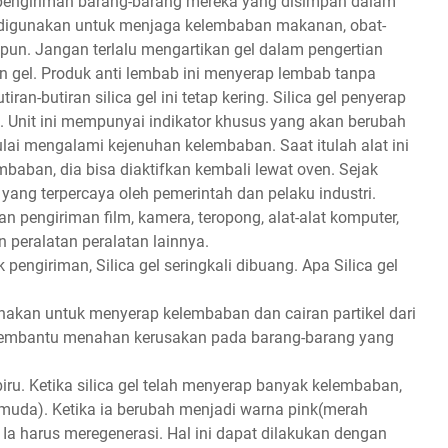
p pengiriman barang-barang mereka yang disimpan dalam
 digunakan untuk menjaga kelembaban makanan, obat-
alipun. Jangan terlalu mengartikan gel dalam pengertian
n gel. Produk anti lembab ini menyerap lembab tanpa
an-butiran silica gel ini tetap kering. Silica gel penyerap
. Unit ini mempunyai indikator khusus yang akan berubah
lai mengalami kejenuhan kelembaban. Saat itulah alat ini
baban, dia bisa diaktifkan kembali lewat oven. Sejak
n yang terpercaya oleh pemerintah dan pelaku industri.
an pengiriman film, kamera, teropong, alat-alat komputer,
n peralatan peralatan lainnya.
 pengiriman, Silica gel seringkali dibuang. Apa Silica gel
unakan untuk menyerap kelembaban dan cairan partikel dari
 membantu menahan kerusakan pada barang-barang yang
iru. Ketika silica gel telah menyerap banyak kelembaban,
muda). Ketika ia berubah menjadi warna pink(merah
 Ia harus meregenerasi. Hal ini dapat dilakukan dengan