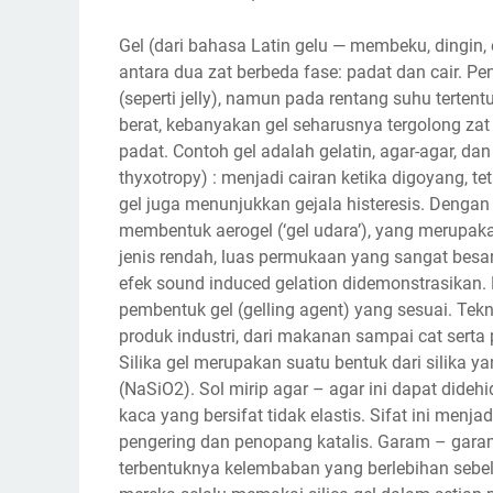
Gel (dari bahasa Latin gelu — membeku, dingin
antara dua zat berbeda fase: padat dan cair. Pe
(seperti jelly), namun pada rentang suhu tertent
berat, kebanyakan gel seharusnya tergolong zat 
padat. Contoh gel adalah gelatin, agar-agar, dan 
thyxotropy) : menjadi cairan ketika digoyang, t
gel juga menunjukkan gejala histeresis. Denga
membentuk aerogel (‘gel udara’), yang merupaka
jenis rendah, luas permukaan yang sangat besa
efek sound induced gelation didemonstrasikan
pembentuk gel (gelling agent) yang sesuai. T
produk industri, dari makanan sampai cat serta 
Silika gel merupakan suatu bentuk dari silika y
(NaSiO2). Sol mirip agar – agar ini dapat dideh
kaca yang bersifat tidak elastis. Sifat ini menj
pengering dan penopang katalis. Garam – garam 
terbentuknya kelembaban yang berlebihan sebelu