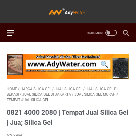
HOME
/
HARGA SILICA GEL
/
JUAL SILICA GEL
/
JUAL SILICA GEL DI
BEKASI
/
JUAL SILICA GEL DI JAKARTA
/
JUAL SILICA GEL MURAH
/
TEMPAT JUAL SILICA GEL
0821 4000 2080 | Tempat Jual Silica Gel
| Jua; Silica Gel
6:26 PM