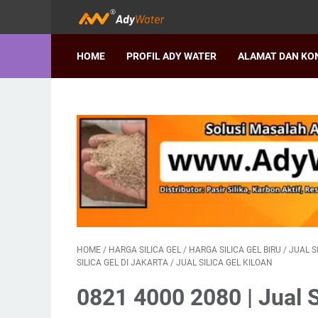
HOME
PROFIL ADY WATER
ALAMAT DAN KO
HOME
/
HARGA SILICA GEL
/
HARGA SILICA GEL BIRU
/
JUAL S
SILICA GEL DI JAKARTA
/
JUAL SILICA GEL KILOAN
0821 4000 2080 | Jual 